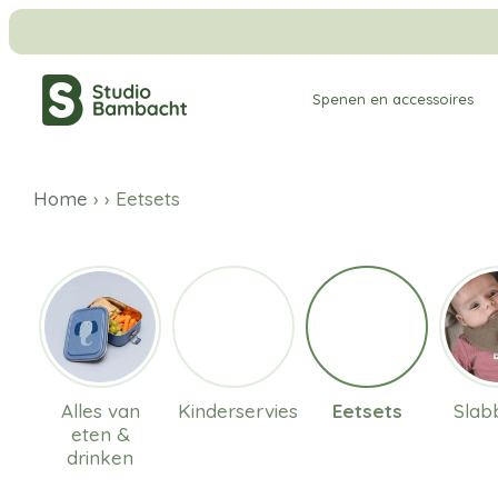
Meteen
naar
de
Spenen en accessoires
content
Home
›
›
Eetsets
Alles van
Kinderservies
Eetsets
Slab
eten &
drinken