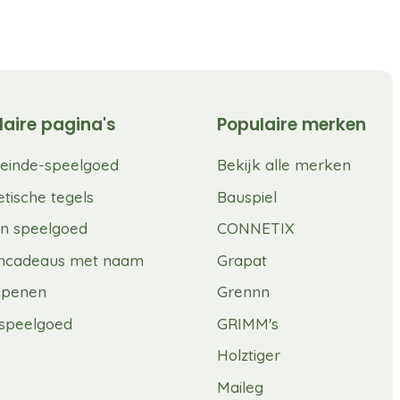
laire pagina's
Populaire merken
einde-speelgoed
Bekijk alle merken
tische tegels
Bauspiel
n speelgoed
CONNETIX
mcadeaus met naam
Grapat
spenen
Grennn
speelgoed
GRIMM's
Holztiger
Maileg