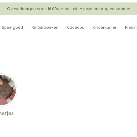
Op werkdagen voor 16:00uur besteld = dezelfde dag verzonden
Speelgoed
Kinderboeken
Cadeaus
Kinderkamer
Kledi
betjes