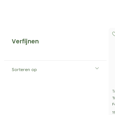
Verfijnen
Sorteren op
T
T
F
1