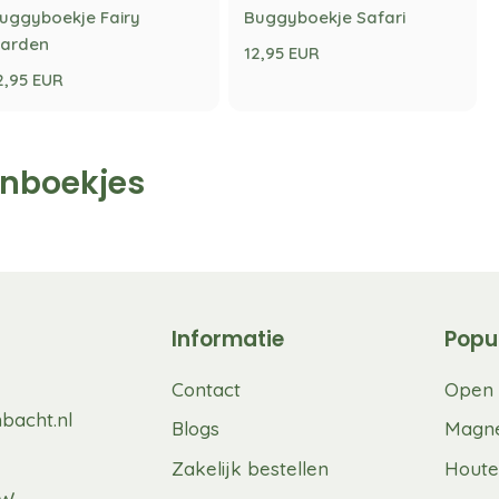
uggyboekje Fairy
Buggyboekje Safari
arden
12,95 EUR
2,95 EUR
enboekjes
Informatie
Popu
Contact
Open 
bacht.nl
Blogs
Magne
Zakelijk bestellen
Houte
UW