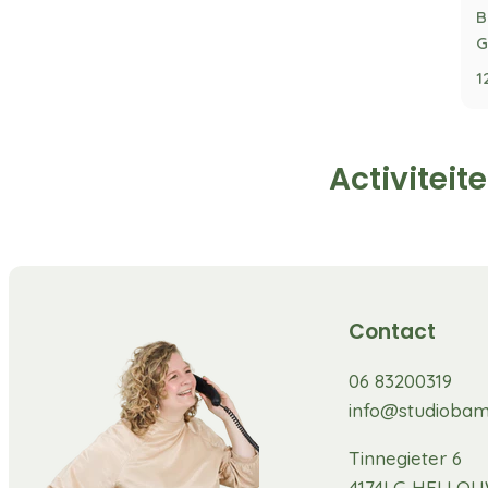
B
G
1
Activiteit
Contact
06 83200319
info@studiobam
Tinnegieter 6
4174LG HELLO