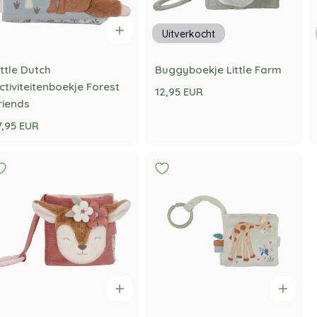
Uitverkocht
ittle Dutch
Buggyboekje Little Farm
ctiviteitenboekje Forest
12,95 EUR
riends
7,95 EUR