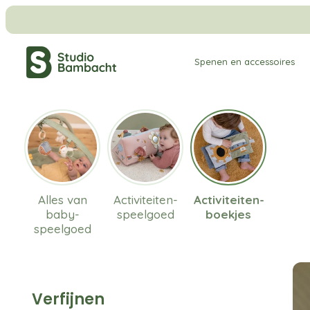
Meteen
naar
de
Spenen en accessoires
content
Alles van
Activiteiten-
Activiteiten-
baby-
speelgoed
boekjes
speelgoed
Verfijnen