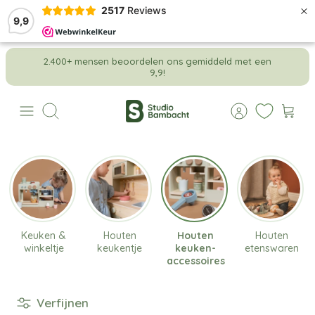
×
2517
Reviews
9,9
Meteen
2.400+ mensen beoordelen ons gemiddeld met een
naar
9,9!
de
content
Zoeken
Keuken &
Houten
Houten
Houten
winkeltje
keukentje
keuken-
etenswaren
accessoires
Verfijnen