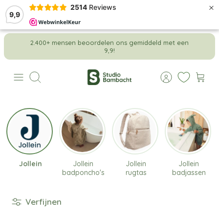
×
2514
Reviews
9,9
Meteen
2.400+ mensen beoordelen ons gemiddeld met een
naar
9,9!
de
content
Zoeken
Jollein
Jollein
Jollein
Jollein
badponcho's
rugtas
badjassen
Verfijnen