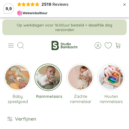
×
2519
Reviews
9,9
Meteen
Op werkdagen voor 16:00uur besteld = dezelfde dag
naar
verzonden
de
content
Zoeken
Baby
Rammelaars
Zachte
Houten
speelgoed
rammelaar
rammelaars
Verfijnen