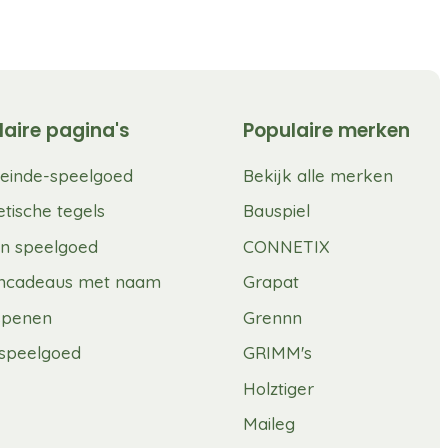
laire pagina's
Populaire merken
einde-speelgoed
Bekijk alle merken
tische tegels
Bauspiel
n speelgoed
CONNETIX
mcadeaus met naam
Grapat
spenen
Grennn
speelgoed
GRIMM's
Holztiger
Maileg