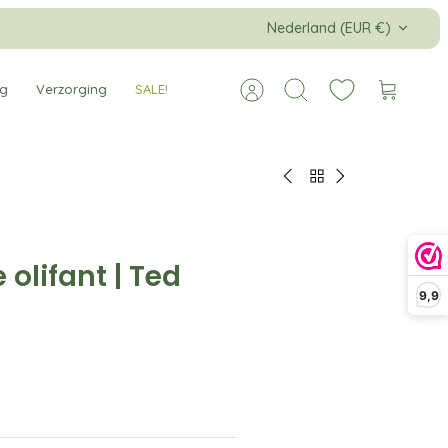
Valuta
Nederland (EUR €)
ng
Verzorging
SALE!
Account
Zoeken
Winkelw
 olifant | Ted
9,9