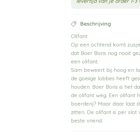
levertijd van je order 1-
Beschrijving
Olifant
Op een ochtend komt zusje
dat Boer Boris nog nooit gez
een olifant.
Sam beweert bij hoog en la
de goeiige lobbes heeft ges
houden. Boer Boris is het d
de olifant weg. Een olifant 
boerderij? Maar daar laat d
zitten. De olifant is per sl
beste vriend.