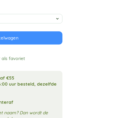
kelwagen
als favoriet
naf €55
:00 uur besteld, dezelfde
chteraf
met naam? Dan wordt de