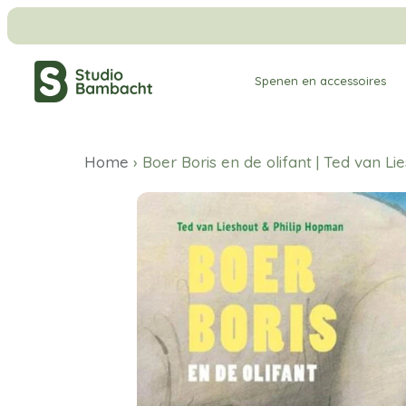
Meteen
naar
de
Spenen en accessoires
content
Home
›
Boer Boris en de olifant | Ted van Li