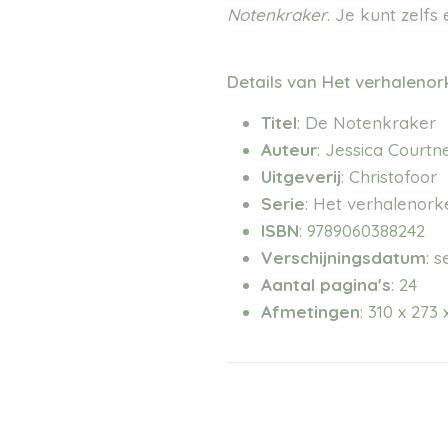
Notenkraker
. Je kunt zelf
Details van Het verhaleno
Titel
: De Notenkraker
Auteur
: Jessica Courtn
Uitgeverij
: Christofoor
Serie
: Het verhalenork
ISBN
: 9789060388242
Verschijningsdatum
: 
Aantal
pagina's
: 24
Afmetingen
:
310 x 273