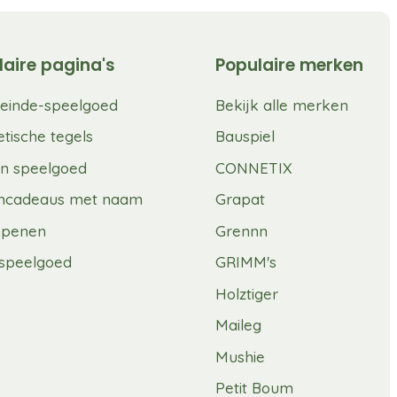
laire pagina's
Populaire merken
einde-speelgoed
Bekijk alle merken
tische tegels
Bauspiel
n speelgoed
CONNETIX
mcadeaus met naam
Grapat
spenen
Grennn
speelgoed
GRIMM's
Holztiger
Maileg
Mushie
Petit Boum