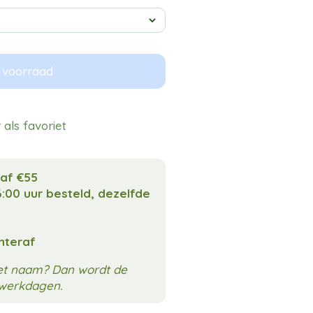
 voorraad
als favoriet
naf €55
:00 uur besteld, dezelfde
chteraf
met naam? Dan wordt de
3 werkdagen.