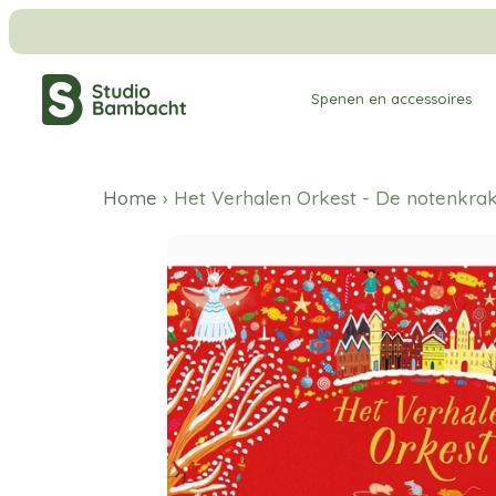
Meteen
naar
de
Spenen en accessoires
content
Home
›
Het Verhalen Orkest - De notenkra