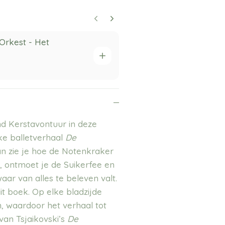
Orkest - Het
Het Verhale
der dieren
24,95
nd Kerstavontuur in deze
eke balletverhaal
De
n zie je hoe de Notenkraker
, ontmoet je de Suikerfee en
aar van alles te beleven valt.
it boek. Op elke bladzijde
, waardoor het verhaal tot
an Tsjaikovski’s
De