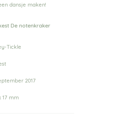
s een dansje maken!
rkest De notenkraker
ey-Tickle
est
september 2017
 x 17 mm