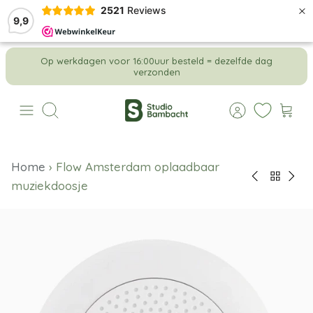
×
2521
Reviews
9,9
Meteen
Op werkdagen voor 16:00uur besteld = dezelfde dag
naar
verzonden
de
content
Zoeken
Home
›
Flow Amsterdam oplaadbaar
muziekdoosje