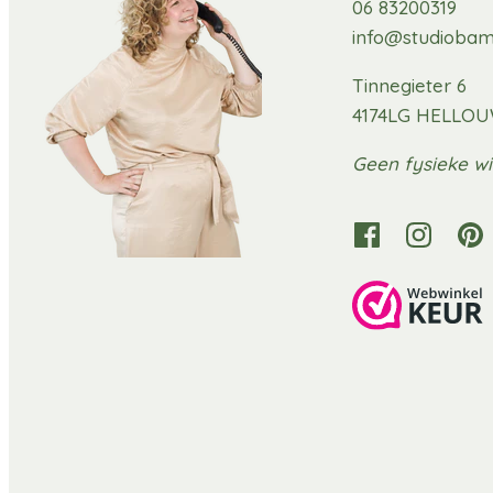
06 83200319
info@studiobam
Tinnegieter 6
4174LG HELLO
Geen fysieke wi