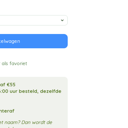
kelwagen
als favoriet
naf €55
:00 uur besteld, dezelfde
chteraf
met naam? Dan wordt de