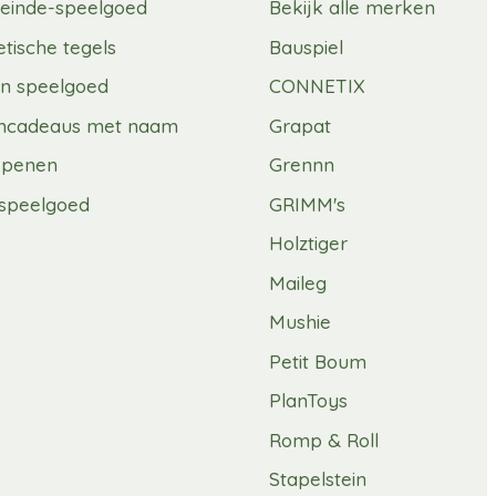
einde-speelgoed
Bekijk alle merken
tische tegels
Bauspiel
n speelgoed
CONNETIX
mcadeaus met naam
Grapat
spenen
Grennn
speelgoed
GRIMM's
Holztiger
Maileg
Mushie
Petit Boum
PlanToys
Romp & Roll
Stapelstein