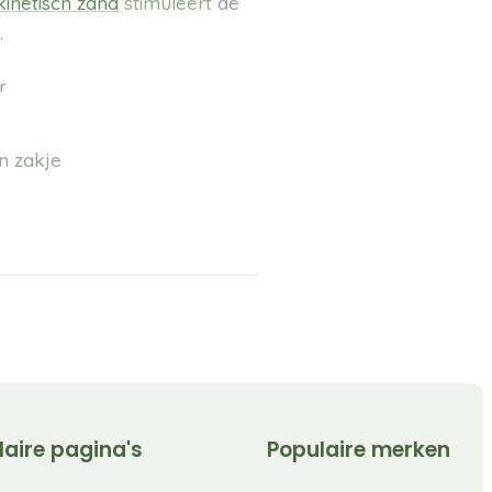
kinetisch zand
stimuleert de
.
r
en zakje
laire pagina's
Populaire merken