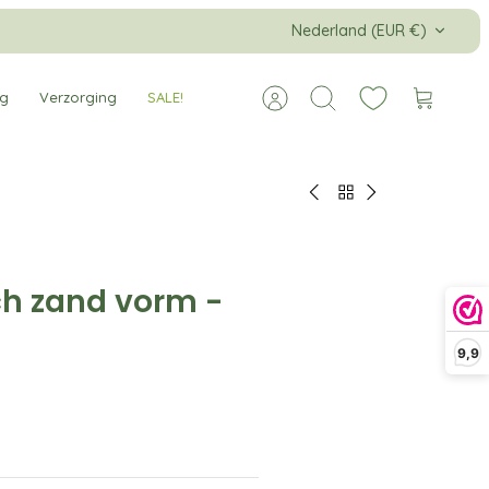
Valuta
Nederland (EUR €)
ng
Verzorging
SALE!
Account
Zoeken
Winkelw
h zand vorm -
9,9