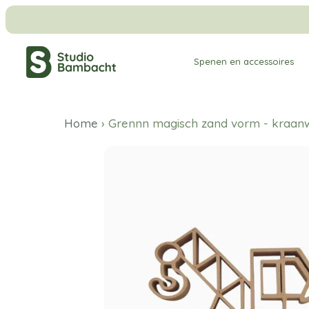
Meteen
naar
de
Spenen en accessoires
content
Home
›
Grennn magisch zand vorm - kraa