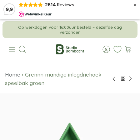
×
2514
Reviews
9,9
Meteen
Op werkdagen voor 16:00uur besteld = dezelfde dag
naar
verzonden
de
content
Zoeken
Home
›
Grennn mandigo inlegdriehoek
speelbak groen