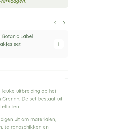
3 werkdagen.
e Botanic Label
Grennn x Lit
akjes set
speelrijst p
gram
10,95
 leuke uitbreiding op het
 Grennn. De set bestaat uit
eltinten.
digen uit om materialen,
n, te rangschikken en