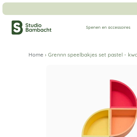
Meteen
naar
de
Spenen en accessoires
content
Home
›
Grennn speelbakjes set pastel - kwa