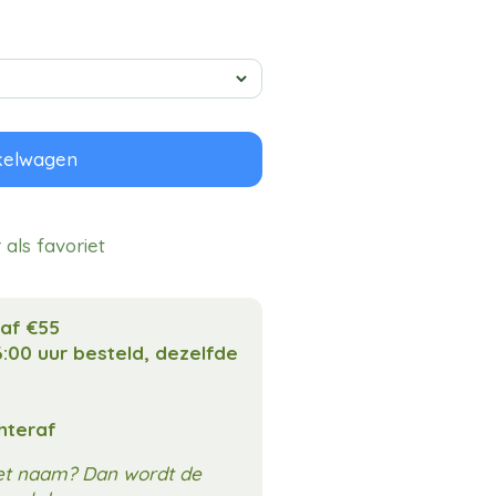
kelwagen
als favoriet
naf €55
:00 uur besteld, dezelfde
chteraf
met naam? Dan wordt de