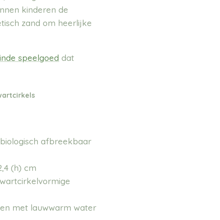
unnen kinderen de
tisch zand om heerlijke
inde speelgoed
dat
artcirkels
 biologisch afbreekbaar
x 2,4 (h) cm
kwartcirkelvormige
elen met lauwwarm water