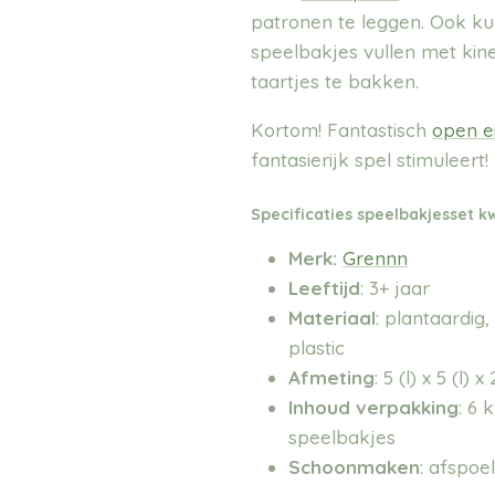
patronen te leggen. Ook k
speelbakjes vullen met kine
taartjes te bakken.
Kortom! Fantastisch
open e
fantasierijk spel stimuleert!
Specificaties
speelbakjesset kw
Merk:
Grennn
Leeftijd
: 3+ jaar
Materiaal
:
plantaardig,
plastic
Afmeting
: 5 (l) x 5 (l) 
Inhoud verpakking
: 6 
speelbakjes
Schoonmaken
: afspo