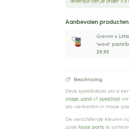
levertijd van je order 1-
Aanbevolen producten
Grennn x Littl
'wave' pastelb
29,95
Beschrijving
Deze speelbakjes set is een
magic sand
of
speelrijst
van
zes vierkanten in mooie past
De verschillende kleuren no
zoals
loose parts
te sortere