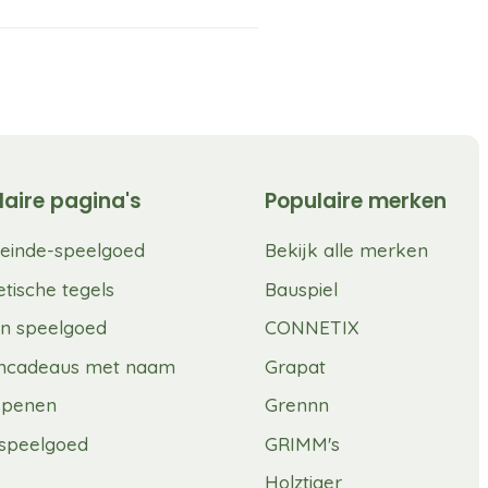
laire pagina's
Populaire merken
einde-speelgoed
Bekijk alle merken
tische tegels
Bauspiel
n speelgoed
CONNETIX
mcadeaus met naam
Grapat
spenen
Grennn
speelgoed
GRIMM's
Holztiger