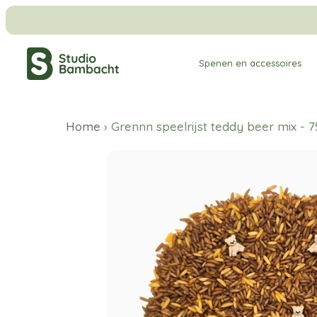
Meteen
naar
de
Spenen en accessoires
content
Home
›
Grennn speelrijst teddy beer mix - 