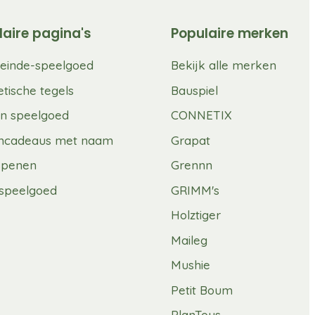
laire pagina's
Populaire merken
einde-speelgoed
Bekijk alle merken
tische tegels
Bauspiel
n speelgoed
CONNETIX
mcadeaus met naam
Grapat
spenen
Grennn
speelgoed
GRIMM's
Holztiger
Maileg
Mushie
Petit Boum
PlanToys