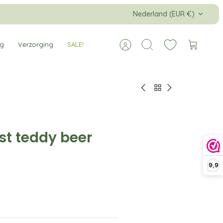
Valuta
Nederland (EUR €)
ng
Verzorging
SALE!
Account
Zoeken
Winkelw
st teddy beer
9,9