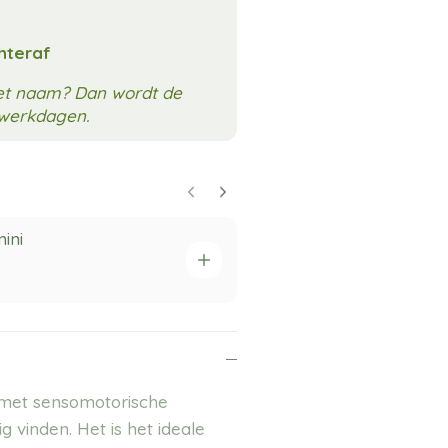
chteraf
met naam? Dan wordt de
3 werkdagen.
ini
Grennn sche
2,95
 met sensomotorische
g vinden. Het is het ideale