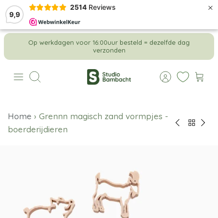
×
2514
Reviews
9,9
Meteen
Op werkdagen voor 16:00uur besteld = dezelfde dag
naar
verzonden
de
content
Zoeken
Home
›
Grennn magisch zand vormpjes -
boerderijdieren