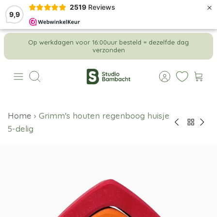
×
2519
Reviews
9,9
Meteen
Op werkdagen voor 16:00uur besteld = dezelfde dag
naar
verzonden
de
content
Zoeken
Home
›
Grimm's houten regenboog huisje
5-delig