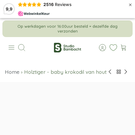
×
2516
Reviews
9,9
Meteen
Op werkdagen voor 16:00uur besteld = dezelfde dag
naar
verzonden
de
content
Zoeken
Home
›
Holztiger - baby krokodil van hout