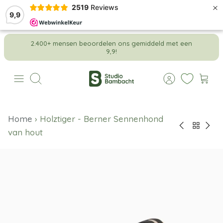
×
2519
Reviews
9,9
Meteen
2.400+ mensen beoordelen ons gemiddeld met een
naar
9,9!
de
content
Zoeken
Home
›
Holztiger - Berner Sennenhond
van hout