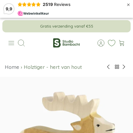
×
2519
Reviews
9,9
Meteen
Gratis verzending vanaf €55
naar
de
content
Zoeken
Home
›
Holztiger - hert van hout