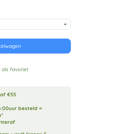
kelwagen
als favoriet
naf €55
:00uur besteld =
n*
chteraf
aam wordt binnen 5