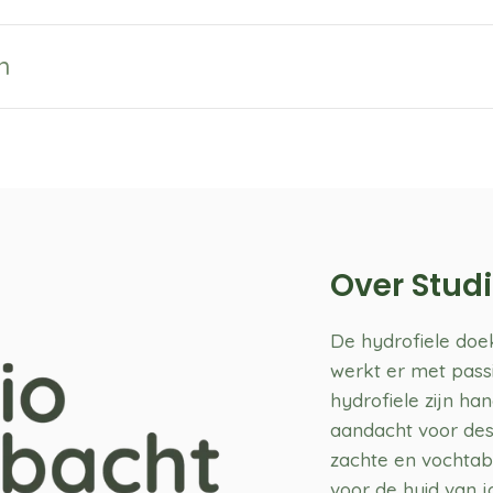
n
Over Stud
De hydrofiele doek
werkt er met passie
hydrofiele zijn ha
aandacht voor desi
zachte en vochtab
voor de huid van jo