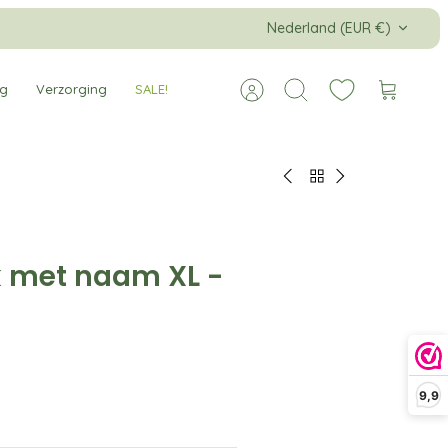
Valuta
Nederland (EUR €)
ng
Verzorging
SALE!
Account
Zoeken
Winkelw
k met naam XL -
9,9