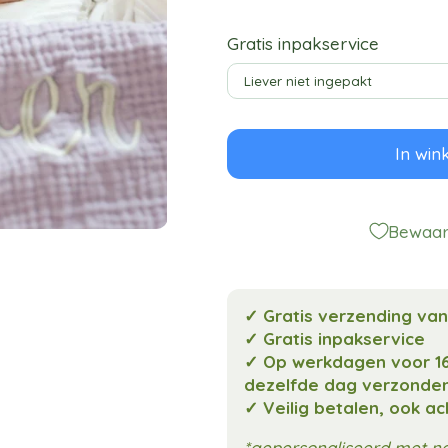
Gratis inpakservice
In win
Bewaar 
✓ Gratis verzending va
✓ Gratis inpakservice
✓ Op werkdagen voor 16
dezelfde dag verzonde
✓ Veilig betalen, ook a
*gepersonaliseerd met n