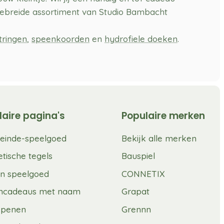
tgebreide assortiment van Studio Bambacht
jtringen
,
speenkoorden
en
hydrofiele doeken
.
laire pagina's
Populaire merken
einde-speelgoed
Bekijk alle merken
tische tegels
Bauspiel
n speelgoed
CONNETIX
mcadeaus met naam
Grapat
spenen
Grennn