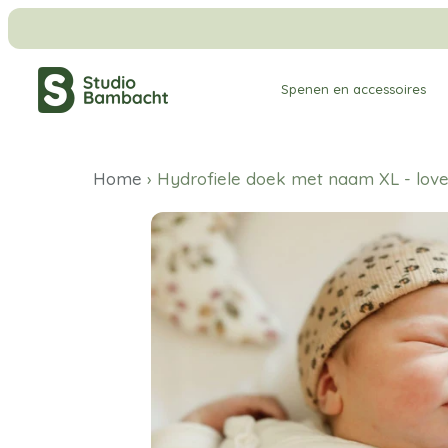
Meteen
naar
de
Spenen en accessoires
content
Home
›
Hydrofiele doek met naam XL - lovel