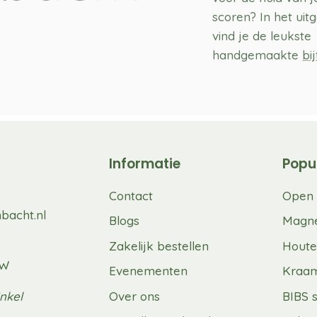
scoren? In het ui
vind je de leukste
handgemaakte
bi
Informatie
Popu
Contact
Open 
bacht.nl
Blogs
Magne
Zakelijk bestellen
Houte
UW
Evenementen
Kraa
nkel
Over ons
BIBS 