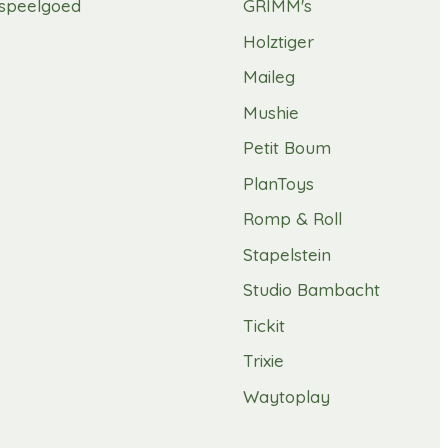
speelgoed
GRIMM's
Holztiger
Maileg
Mushie
Petit Boum
PlanToys
Romp & Roll
Stapelstein
Studio Bambacht
Tickit
Trixie
Waytoplay