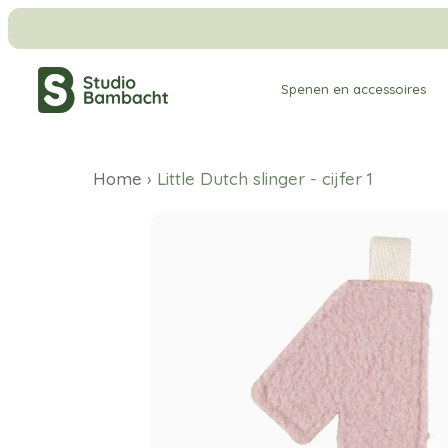
Meteen
naar
de
Spenen en accessoires
content
Home
›
Little Dutch slinger - cijfer 1