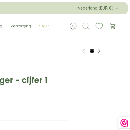
Valuta
Nederland (EUR €)
ng
Verzorging
SALE!
Account
Zoeken
Winkelw
ger - cijfer 1