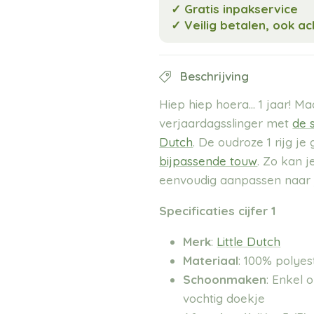
✓ Gratis inpakservice
✓ Veilig betalen, ook a
Beschrijving
Hiep hiep hoera... 1 jaar! M
verjaardagsslinger met
de 
Dutch
. De oudroze 1
rijg je
bijpassende touw
. Zo kan j
eenvoudig aanpassen naar je
Specificaties cijfer 1
Merk
:
Little Dutch
Materiaal
: 100% polyes
Schoonmaken
:
Enkel o
vochtig doekje