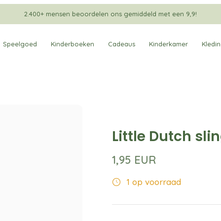
2.400+ mensen beoordelen ons gemiddeld met een 9,9!
Speelgoed
Kinderboeken
Cadeaus
Kinderkamer
Kledi
Little Dutch slin
1,95 EUR
1 op voorraad