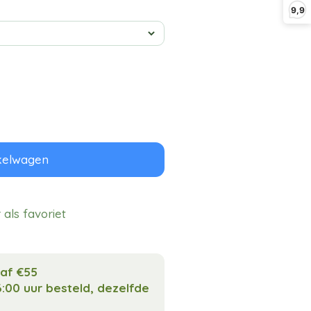
9,9
kelwagen
als favoriet
naf €55
:00 uur besteld, dezelfde