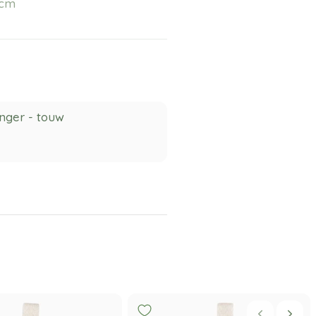
) cm
linger - touw