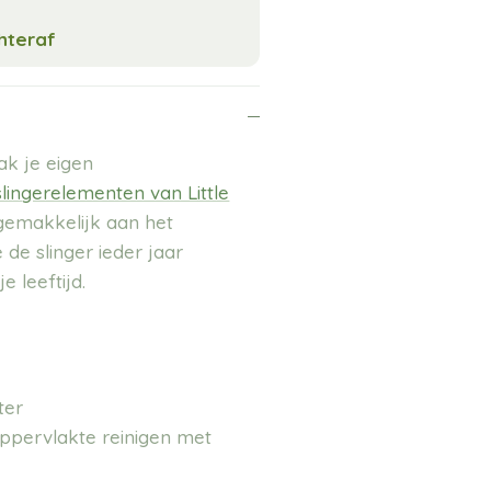
chteraf
aak je eigen
slingerelementen van Little
 gemakkelijk aan het
e de slinger ieder jaar
 leeftijd.
ter
ppervlakte reinigen met