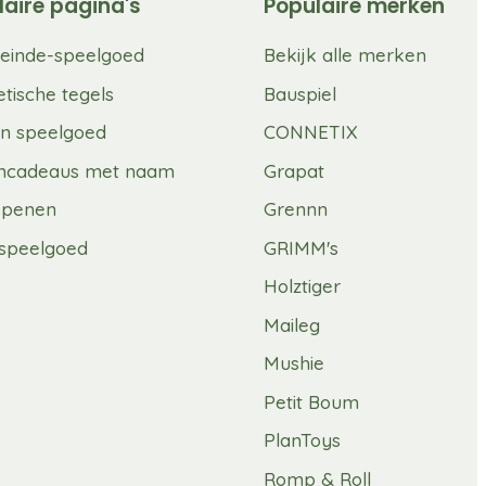
laire pagina's
Populaire merken
einde-speelgoed
Bekijk alle merken
tische tegels
Bauspiel
n speelgoed
CONNETIX
mcadeaus met naam
Grapat
spenen
Grennn
speelgoed
GRIMM's
Holztiger
Maileg
Mushie
Petit Boum
PlanToys
Romp & Roll