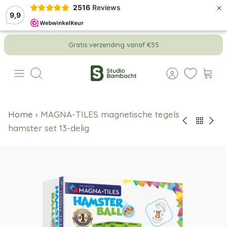
×
2516
Reviews
9,9
Meteen
Gratis verzending vanaf €55
naar
de
content
Zoeken
Home
›
MAGNA-TILES magnetische tegels
hamster set 13-delig