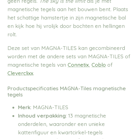
geen regels.
The sky is the limit
als je met
magnetische tegels aan het bouwen bent.
Plaats
het schattige hamstertje in zijn magnetische bal
en kijk hoe hij vrolijk door bochten en hellingen
rolt.
Deze set van MAGNA-TILES kan gecombineerd
worden met de andere sets van MAGNA-TILES of
magnetische tegels van
Connetix
,
Coblo
of
Cleverclixx
.
Productspecificaties MAGNA-Tiles magnetische
tegels
Merk
: MAGNA-TILES
Inhoud verpakking
:
13 magnetische
onderdelen, waaronder een unieke
kattenfiguur en kwartcirkel-tegels