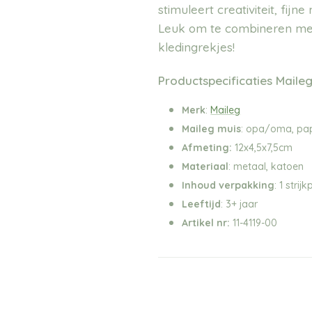
stimuleert creativiteit, fijn
Leuk om te combineren m
kledingrekjes!
Productspecificaties Maile
Merk
:
Maileg
Maileg muis
: opa/oma, pa
Afmeting:
12x4,5x7,5cm
Materiaal
: metaal, katoen
Inhoud verpakking
: 1 strij
Leeftijd
: 3+ jaar
Artikel nr:
11-4119-00