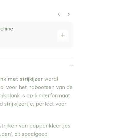
chine
Maileg dro
13,95
ank met strijkijzer
wordt
aal voor het nabootsen van de
ijkplank is op kinderformaat
strijkijzertje, perfect voor
strijken van poppenkleertjes
uden', dit speelgoed