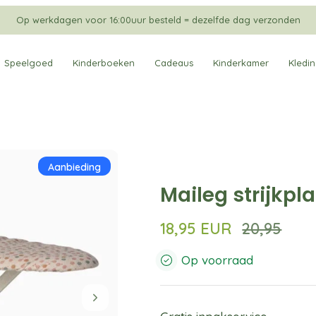
Op werkdagen voor 16:00uur besteld = dezelfde dag verzonden
Speelgoed
Kinderboeken
Cadeaus
Kinderkamer
Kledi
Aanbieding
Maileg strijkpla
18,95 EUR
20,95
Op voorraad