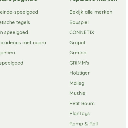
einde-speelgoed
Bekijk alle merken
tische tegels
Bauspiel
n speelgoed
CONNETIX
mcadeaus met naam
Grapat
spenen
Grennn
speelgoed
GRIMM's
Holztiger
Maileg
Mushie
Petit Boum
PlanToys
Romp & Roll