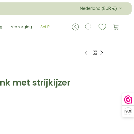
Valuta
Nederland (EUR €)
ng
Verzorging
SALE!
Account
Zoeken
Winkelw
nk met strijkijzer
9,9