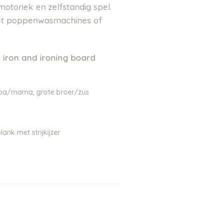
e motoriek en zelfstandig spel.
et poppenwasmachines of
g iron and ironing board
pa/mama, grote broer/zus
kplank met strijkijzer