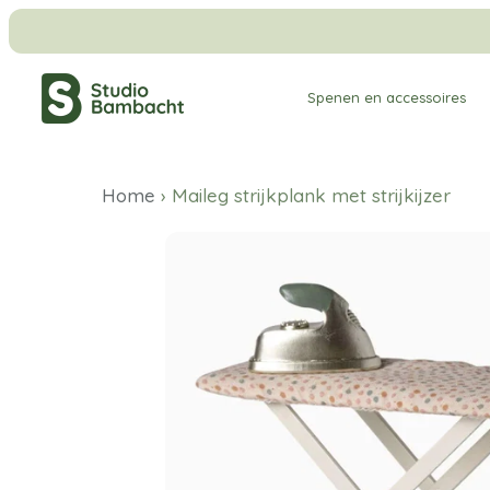
Meteen
naar
de
Spenen en accessoires
content
Home
›
Maileg strijkplank met strijkijzer