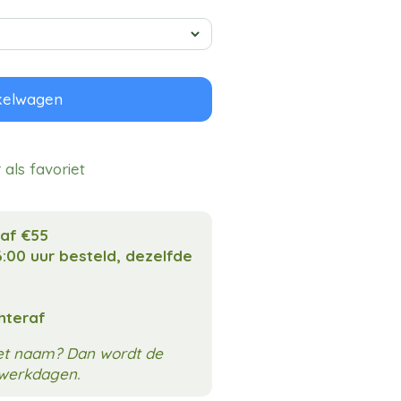
kelwagen
als favoriet
naf €55
:00 uur besteld, dezelfde
chteraf
met naam? Dan wordt de
3 werkdagen.