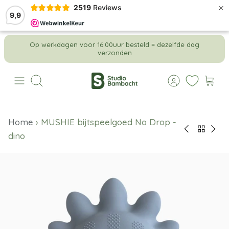
×
2519
Reviews
9,9
Meteen
Op werkdagen voor 16:00uur besteld = dezelfde dag
naar
verzonden
de
content
Zoeken
Home
›
MUSHIE bijtspeelgoed No Drop -
dino