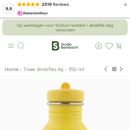
×
2519
Reviews
9,9
Meteen
Op werkdagen voor 16:00uur besteld = dezelfde dag
naar
verzonden
de
content
Zoeken
Home
›
Trixie drinkfles bij - 350 ml