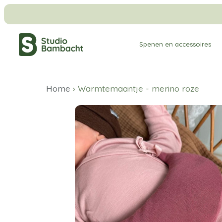
Meteen
naar
de
Spenen en accessoires
content
Home
›
Warmtemaantje - merino roze