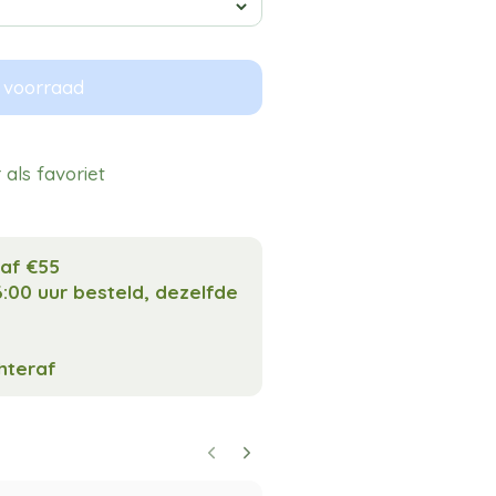
 voorraad
als favoriet
naf €55
:00 uur besteld, dezelfde
chteraf