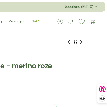
Valuta
Nederland (EUR €)
ng
Verzorging
SALE!
Account
Zoeken
Winkelw
 - merino roze
9,9