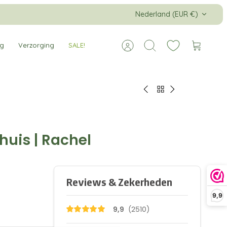
Valuta
Nederland (EUR €)
ng
Verzorging
SALE!
Account
Zoeken
Winkelw
 huis | Rachel
9,9