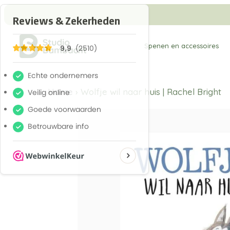
Meteen
naar
de
Spenen en accessoires
content
Home
›
Wolfje wil naar huis | Rachel Bright