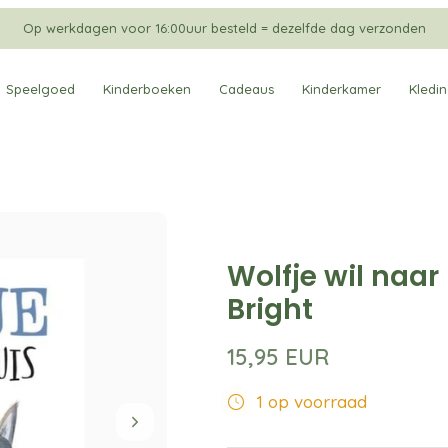
Op werkdagen voor 16:00uur besteld = dezelfde dag verzonden
Speelgoed
Kinderboeken
Cadeaus
Kinderkamer
Kledi
Wolfje wil naar
Bright
15,95 EUR
1 op voorraad