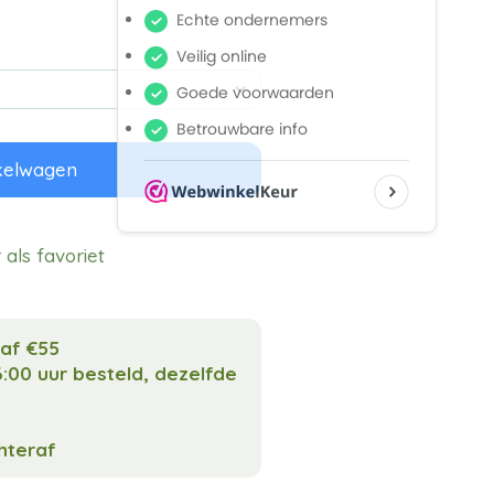
kelwagen
als favoriet
naf €55
:00 uur besteld, dezelfde
chteraf