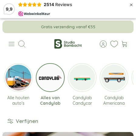
×
2514
Reviews
9,9
Meteen
Gratis verzending vanaf €55
naar
de
content
Zoeken
Alle houten
Alles van
Candylab
Candylab
auto's
Candylab
Candycar
Americana
Verfijnen