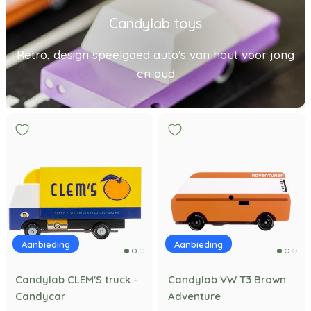
Candylab toys
Retro, design speelgoed auto's van hout voor jong
en oud
Aanbieding
Aanbieding
Candylab CLEM'S truck -
Candylab VW T3 Brown
Candycar
Adventure