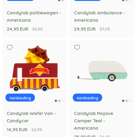
Candylab politiewagen -
Candylab ambulance -
Americana
Americana
24,95 EUR
29,95 EUR
36,95
37,95
Aanbieding
Aanbieding
Candylab Wafel Van -
Candylab Mojave
Candycar
Camper Teal -
Americana
14,95 EUR
22,95
25,00 EUR