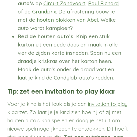
auto’s
op
Circuit Zandvoort
,
Paul Richard
of de
Grandprix
. De afrastering bouw je
met de
houten blokken van Abel
. Welke
auto wordt kampioen?
Red de houten auto’s.
Knip een stuk
karton uit een oude doos en maak in alle
vier de zijden korte insneden. Span nu een
draadje kriskras over het karton heen.
Maak de auto’s onder de draad vast en
laat je kind de Candylab-auto’s redden.
Tip: zet een invitation to play klaar
Voor je kind is het leuk als je een
invitation to play
klaarzet. Zo laat je je kind zien hoe hij of zij met
houten auto’s kan spelen en daag je het uit om
nieuwe spelmogelijkheden te ontdekken. Dit hoeft
niet ingewikkeld te zijn.
Zet een autobaan, een