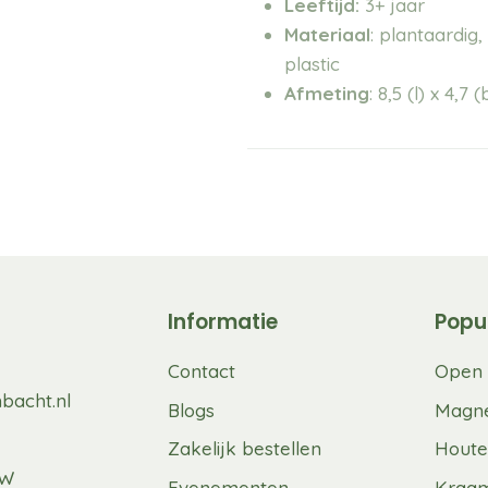
Leeftijd:
3+ jaar
Materiaal
:
plantaardig,
plastic
Afmeting
: 8,5 (l) x 4,7 
Informatie
Popu
Contact
Open 
bacht.nl
Blogs
Magne
Zakelijk bestellen
Houte
UW
Evenementen
Kraa