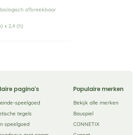
 biologisch afbreekbaar
(b) x 2,4 (h)
laire pagina's
Populaire merken
einde-speelgoed
Bekijk alle merken
tische tegels
Bauspiel
n speelgoed
CONNETIX
mcadeaus met naam
Grapat