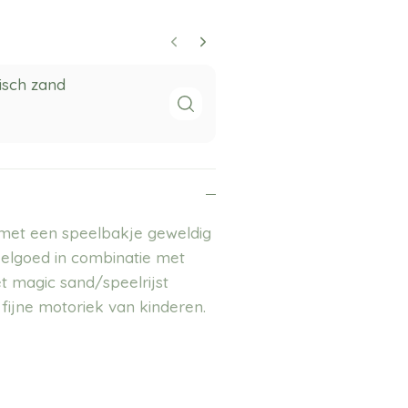
isch zand
Grennn sch
7,49
 met een speelbakje geweldig
peelgoed in combinatie met
t magic sand/speelrijst
 fijne motoriek van kinderen.