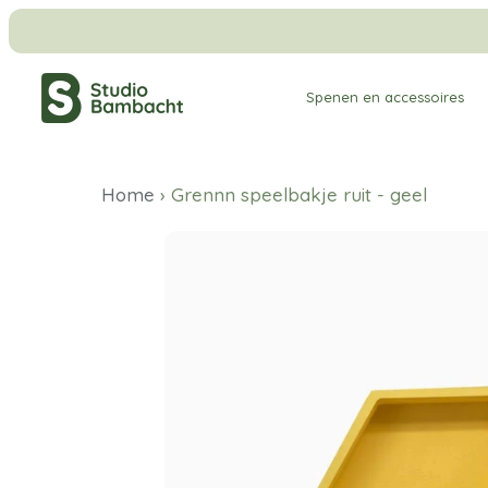
Meteen
naar
de
Spenen en accessoires
content
Home
›
Grennn speelbakje ruit - geel