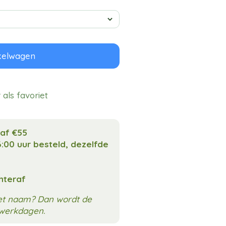
kelwagen
als favoriet
naf €55
:00 uur besteld, dezelfde
chteraf
met naam? Dan wordt de
3 werkdagen.