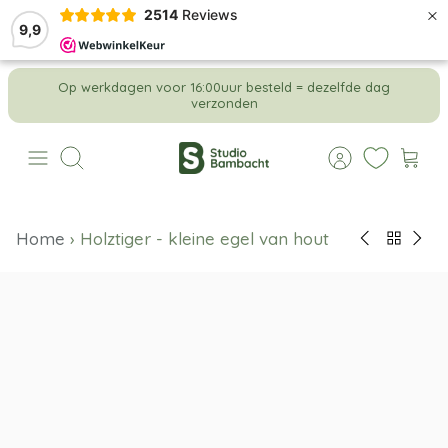
×
2514
Reviews
9,9
Meteen
Op werkdagen voor 16:00uur besteld = dezelfde dag
naar
verzonden
de
content
Zoeken
Home
›
Holztiger - kleine egel van hout