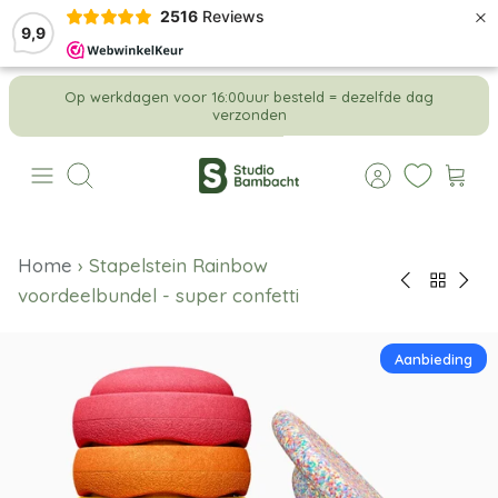
×
2516
Reviews
9,9
Meteen
Op werkdagen voor 16:00uur besteld = dezelfde dag
naar
verzonden
de
content
Zoeken
Home
›
Stapelstein Rainbow
voordeelbundel - super confetti
Aanbieding