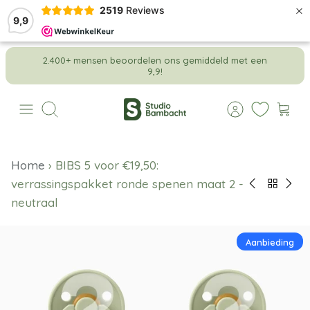
×
2519
Reviews
9,9
Meteen
2.400+ mensen beoordelen ons gemiddeld met een
naar
9,9!
de
content
Zoeken
Home
›
BIBS 5 voor €19,50:
verrassingspakket ronde spenen maat 2 -
neutraal
Aanbieding