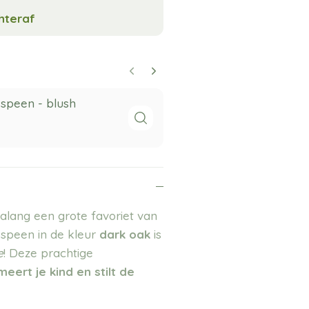
chteraf
speen - blush
BIBS Boheme
night
6,50
ialang een grote favoriet van
peen in de kleur
dark oak
is
e
! Deze prachtige
meert je kind en stilt de