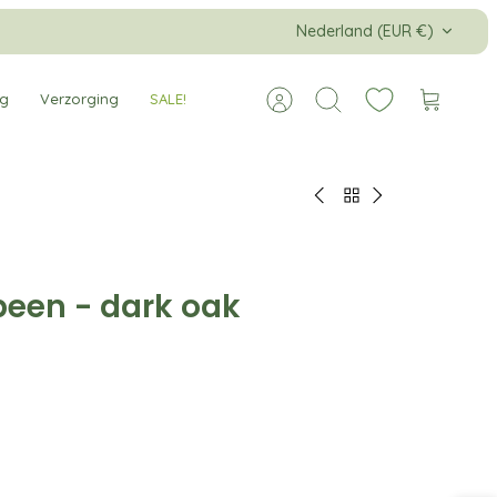
Valuta
Nederland (EUR €)
ng
Verzorging
SALE!
Account
Zoeken
Winkelw
een - dark oak