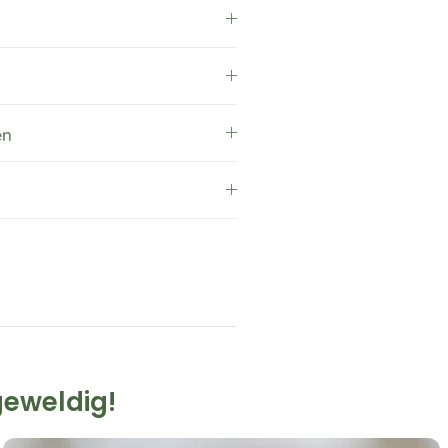
en
geweldig!