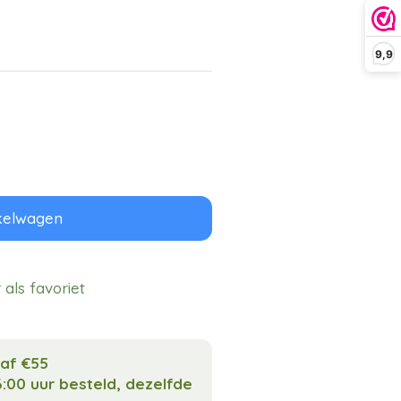
9,9
kelwagen
als favoriet
naf €55
:00 uur besteld, dezelfde